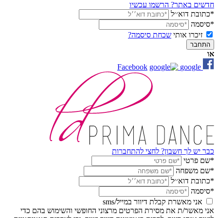
חדשים באתר? הרשמו עכשיו
*כתובת דוא׳׳ל
*סיסמה
זיכרו אותי
שכחת סיסמה?
התחבר
או
Facebook
google
כבר יש לך חשבון? לחצי להתחברות
*שם פרטי
*שם משפחה
*כתובת דוא׳׳ל
*סיסמה
אני מאשרת קבלת דיוור במייל/sms
אני מאשר/ת את מסירת הפרטים מרצוני החופשי והשימוש בהם כדי