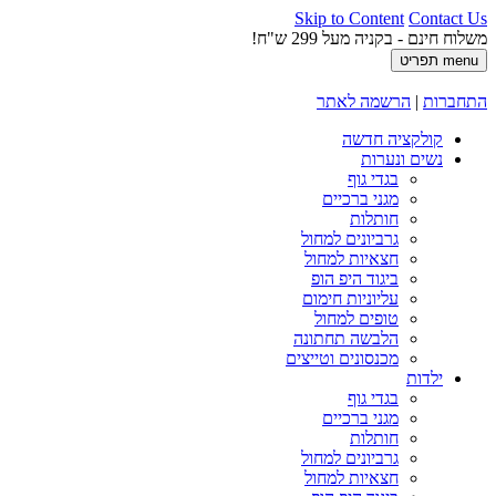
Skip to Content
Contact Us
משלוח חינם - בקניה מעל 299 ש"ח!
menu
תפריט
התחברות
|
הרשמה לאתר
קולקציה חדשה
נשים ונערות
בגדי גוף
מגני ברכיים
חותלות
גרביונים למחול
חצאיות למחול
ביגוד היפ הופ
עליוניות חימום
טופים למחול
הלבשה תחתונה
מכנסונים וטייצים
ילדות
בגדי גוף
מגני ברכיים
חותלות
גרביונים למחול
חצאיות למחול