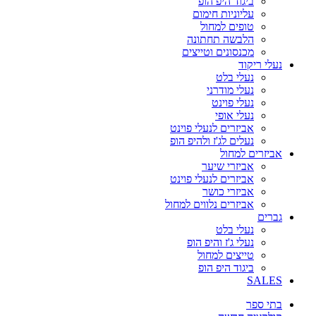
ביגוד היפ הופ
עליוניות חימום
טופים למחול
הלבשה תחתונה
מכנסונים וטייצים
נעלי ריקוד
נעלי בלט
נעלי מודרני
נעלי פוינט
נעלי אופי
אביזרים לנעלי פוינט
נעלים לג'ז ולהיפ הופ
אביזרים למחול
אביזרי שיער
אביזרים לנעלי פוינט
אביזרי כושר
אביזרים נלווים למחול
גברים
נעלי בלט
נעלי ג'ז והיפ הופ
טייצים למחול
ביגוד היפ הופ
SALES
בתי ספר