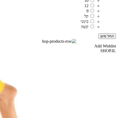
10
12
9
קל
בינוני
קשה
החל סינון
Add Wishlist
SHOP.IL