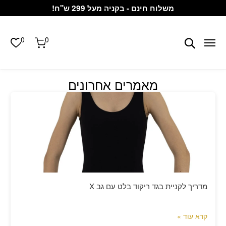
Skip to Conten
Contact U
משלוח חינם - בקניה מעל 299 ש"ח!
0
0
תפריט
עגלת הקניו
חיפוש
מאמרים אחרונים
מדריך לקניית בגד ריקוד בלט עם גב X
קרא עוד »