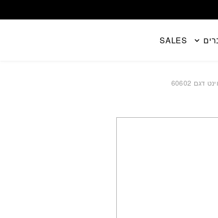
רים
SALES
דגם 60602