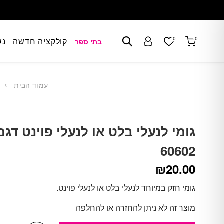
Skip to Conten
Contact U
0
0
קולקציה חדשה
נש
בתי ספר
עגלת הקניות
חיפוש
התברות\הרשמה
עמוד הבית
גומי לנעלי בלט או לנעלי פוינט דגם
60602
₪
20.00
גומי חזק במיוחד לנעלי בלט או לנעלי פוינט.
מוצר זה לא ניתן להחזרה או להחלפה