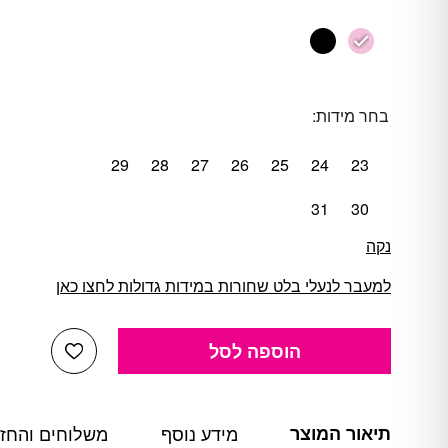
בחר מידות:
29
28
27
26
25
24
23
31
30
נקה
למעבר לנעלי בלט שחורות במידות גדולות לחצו כאן
הוספה לסל
כמות של נעלי בלט עור לילדות CAPEZIO דגם 205
Add Wishlist
תיאור המוצר
מידע נוסף
משלוחים והחז