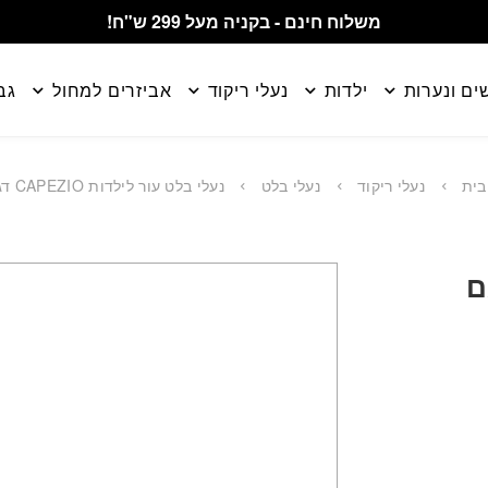
משלוח חינם - בקניה מעל 299 ש"ח!
ים ונערות
ילדות
נעלי ריקוד
אביזרים למחול
גב
בית
נעלי ריקוד
נעלי בלט
נעלי בלט עור לילדות CAPEZIO דגם 205
CAPEZIO דגם