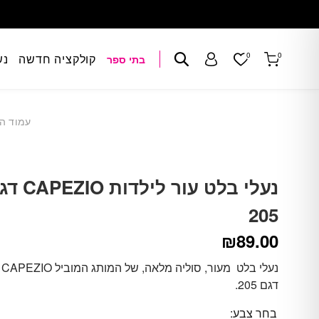
Skip to Conten
Contact U
0
0
קולקציה חדשה
נש
בתי ספר
עגלת הקניות
חיפוש
התברות\הרשמה
עמוד ה
נעלי בלט עור לילדות 
205
₪
89.00
נעלי בלט מעור, סוליה מלאה, של המותג המוביל CAPEZIO
דגם 205.
בחר צבע: