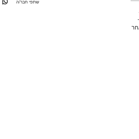
שתפי חבר/ה
חר