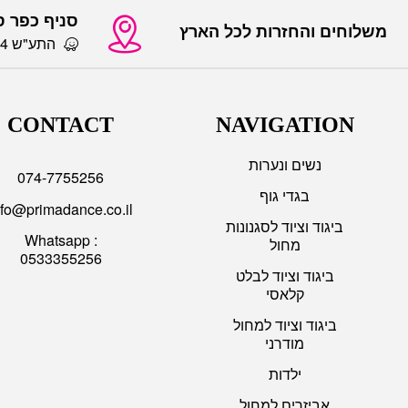
סניף כפר 
משלוחים והחזרות לכל הארץ
התע"ש 14 כפר סבא
CONTACT
NAVIGATION
נשים ונערות
074-7755256
בגדי גוף
nfo@primadance.co.il
ביגוד וציוד לסגנונות
Whatsapp :
מחול
0533355256
ביגוד וציוד לבלט
קלאסי
ביגוד וציוד למחול
מודרני
ילדות
אביזרים למחול