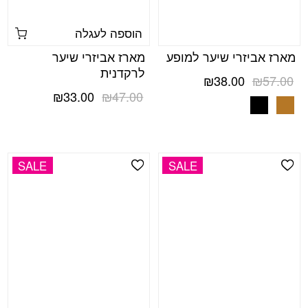
הוספה לעגלה
מארז אביזרי שיער למופע
מארז אביזרי שיער
לרקדנית
המחיר
המחיר
₪
38.00
₪
57.00
המקורי
הנוכחי
המחיר
המחיר
₪
33.00
₪
47.00
היה:
הוא:
המקורי
הנוכחי
₪57.00.
₪38.00.
היה:
הוא:
₪33.00.
₪47.00.
SALE
SALE
Add Wishlist
Add Wishlist