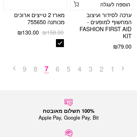
הוספה לעגלה
ערכה לסידור ועיצוב
מארז 2 טייצים ארוכים
המחשוף למופעים -
מכותנה 755650
FASHION FIRST AID
המחיר
המחיר
₪
130.00
₪
158.00
KIT
המקורי
הנוכחי
היה:
הוא:
₪
79.00
130.00.
₪158.00.
9
8
7
6
5
4
3
2
1
Apple Pay, Google Pay, Bit